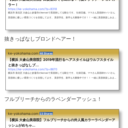
ラー！
https://ke-yokohama.com/?p=8318
横浜市 港北区 大倉山と妙蓮寺のkenseiで美容師してる騎士です。 社保完備。ママさん美容師やパパさん
美容師に優しい環境づくりを目指してます。 美容学生、新卒も大募集中です！！ 一緒に美容師楽しみまし
ょう！ アットホームな雰囲気のサロン♪ 外人風カラーをしたい！ 究極のアッシュにしたい！ グラデーシ
ョンカラーをしたい！ インナーカラーをしたい！ ヘアアレンジしたい！ ショートカットをしたい！ ぷる
すとで丸みのある縮毛矯正をしたい！ 超絶お待ちしてます！ メンズも大歓迎！バレイヤージュを使ったレ
ッド系カラー！ミル...
抜きっぱなしブロンドヘアー！
ke-yokohama.com
46 Shares
【横浜 大倉山美容院】2019年流行るヘアスタイルはウルフスタイル
と抜きっぱなしブ...
https://ke-yokohama.com/?p=8670
横浜市 港北区 大倉山と妙蓮寺のkenseiで美容師してる騎士です。 社保完備。ママさん美容師やパパさん
美容師に優しい環境づくりを目指してます。 美容学生、新卒も大募集中です！！ 一緒に美容師楽しみまし
ょう！ アットホームな雰囲気のサロン♪ 外人風カラーをしたい！ 究極のアッシュにしたい！ グラデーシ
ョンカラーをしたい！ インナーカラーをしたい！ ヘアアレンジしたい！ ショートカットをしたい！ ぷる
すとで丸みのある縮毛矯正をしたい！ 超絶お待ちしてます！ メンズも大歓迎！バレイヤージュを使ったレ
ッド系カラー！ミル...
フルブリーチからのラベンダーアッシュ！
ke-yokohama.com
23 Shares
【横浜 大倉山美容院】フルブリーチからの外人風カラーラベンダーア
ッシュがめちゃ...