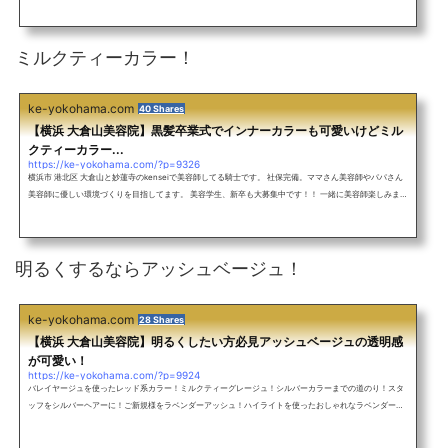
ょう！ アットホームな雰囲気のサロン♪ 外人風カラーをしたい！ 究極のアッシュにしたい！ グラデーシ
ョンカラーをしたい！ インナーカラーをしたい！ ヘアアレンジしたい！ ショートカットをしたい！ ぷる
すとで丸みのある縮毛矯正をしたい！ 超絶お待ちしてます！ メンズも大歓迎！バレイヤージュを使ったレ
ッド系カラー！ミル...
ミルクティーカラー！
ke-yokohama.com
40 Shares
【横浜 大倉山美容院】黒髪卒業式でインナーカラーも可愛いけどミル
クティーカラー...
https://ke-yokohama.com/?p=9326
横浜市 港北区 大倉山と妙蓮寺のkenseiで美容師してる騎士です。 社保完備。ママさん美容師やパパさん
美容師に優しい環境づくりを目指してます。 美容学生、新卒も大募集中です！！ 一緒に美容師楽しみまし
ょう！ アットホームな雰囲気のサロン♪ 外人風カラーをしたい！ 究極のアッシュにしたい！ グラデーシ
ョンカラーをしたい！ インナーカラーをしたい！ ヘアアレンジしたい！ ショートカットをしたい！ ぷる
すとで丸みのある縮毛矯正をしたい！ 超絶お待ちしてます！ メンズも大歓迎！バレイヤージュを使ったレ
ッド系カラー！ミル...
明るくするならアッシュベージュ！
ke-yokohama.com
28 Shares
【横浜 大倉山美容院】明るくしたい方必見アッシュベージュの透明感
が可愛い！
https://ke-yokohama.com/?p=9924
バレイヤージュを使ったレッド系カラー！ミルクティーグレージュ！シルバーカラーまでの道のり！スタ
ッフをシルバーヘアーに！ご新規様をラベンダーアッシュ！ハイライトを使ったおしゃれなラベンダーア
ッシュグレージュ！フルブリーチからのブルーアッシュ！ハイライトを白っぽく！白髪染めでも遊べま
す！可愛い淡いピンクカラー！抜きっぱなしブロンドヘアー！ハイライトを使ったミルクティーアッシュ