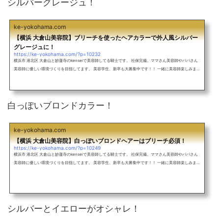
シルバーグレージュ！
ke-yokohama.com
【横浜 大倉山美容院】ブリーチを使ったヘアカラーで外人風シルバー
グレージュに！
https://ke-yokohama.com/?p=10232
横浜市 港北区 大倉山と妙蓮寺のkenseiで美容師してる騎士です。 社保完備。ママさん美容師やパパさん
美容師に優しい環境づくりを目指してます。 美容学生、新卒も大募集中です！！ 一緒に美容師楽しみまし
ょう！ アットホームな雰囲気のサロン♪ 外人風カラーをしたい！ 究極のアッシュにしたい！ グラデーシ
ョンカラーをしたい！ インナーカラーをしたい！ ヘアアレンジしたい！ ショートカットをしたい！ ぷる
すとで丸みのある縮毛矯正をしたい！ 超絶お待ちしてます！ メンズも大歓迎！バレイヤージュを使ったレ
ッド系カラー！ミル...
白っぽいブロンドカラー！
ke-yokohama.com
【横浜 大倉山美容院】白っぽいブロンドヘアーはブリーチ必須！
https://ke-yokohama.com/?p=10249
横浜市 港北区 大倉山と妙蓮寺のkenseiで美容師してる騎士です。 社保完備。ママさん美容師やパパさん
美容師に優しい環境づくりを目指してます。 美容学生、新卒も大募集中です！！ 一緒に美容師楽しみまし
ょう！ アットホームな雰囲気のサロン♪ 外人風カラーをしたい！ 究極のアッシュにしたい！ グラデーシ
ョンカラーをしたい！ インナーカラーをしたい！ ヘアアレンジしたい！ ショートカットをしたい！ ぷる
すとで丸みのある縮毛矯正をしたい！ 超絶お待ちしてます！ メンズも大歓迎！バレイヤージュを使ったレ
ッド系カラー！ミル...
シルバーとイエローがオシャレ！