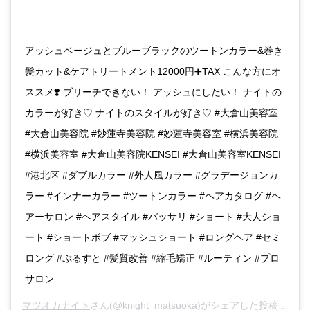
アッシュベージュとブルーブラックのツートンカラー&巻き
髪カット&ケアトリートメント12000円➕TAX こんな方にオ
ススメ❣️ ブリーチできない！ アッシュにしたい！ ナイトの
カラーが好き♡ ナイトのスタイルが好き♡ #大倉山美容室
#大倉山美容院 #妙蓮寺美容院 #妙蓮寺美容室 #横浜美容院
#横浜美容室 #大倉山美容院KENSEI #大倉山美容室KENSEI
#港北区 #ダブルカラー #外人風カラー #グラデージョンカ
ラー #インナーカラー #ツートンカラー #ヘアカタログ #ヘ
アーサロン #ヘアスタイル #バッサリ #ショート #大人ショ
ート #ショートボブ #マッシュショート #ロングヘア #セミ
ロング #ぷるすと #髪質改善 #縮毛矯正 #ルーティン #プロ
サロン
マツオカナイト
さん(@knight_matsuoka)がシェアした投稿 -
201