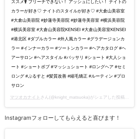
ススメ❣️ ブリーチできない！ アッシュにしたい！ ナイトの
カラーが好き♡ ナイトのスタイルが好き♡ #大倉山美容室
#大倉山美容院 #妙蓮寺美容院 #妙蓮寺美容室 #横浜美容院
#横浜美容室 #大倉山美容院KENSEI #大倉山美容室KENSEI
#港北区 #ダブルカラー #外人風カラー #グラデージョンカ
ラー #インナーカラー #ツートンカラー #ヘアカタログ #ヘ
アーサロン #ヘアスタイル #バッサリ #ショート #大人ショ
ート #ショートボブ #マッシュショート #ロングヘア #セミ
ロング #ぷるすと #髪質改善 #縮毛矯正 #ルーティン #プロ
サロン
マツオカナイト
さん(@knight_matsuoka)がシェアした投稿 -
201
Instagramフォローしてもらえると喜びます！