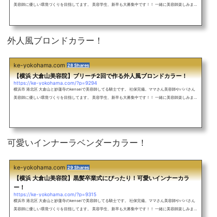
美容師に優しい環境づくりを目指してます。 美容学生、新卒も大募集中です！！ 一緒に美容師楽しみまし
ょう！ アットホームな雰囲気のサロン♪ 外人風カラーをしたい！ 究極のアッシュにしたい！ グラデーシ
ョンカラーをしたい！ インナーカラーをしたい！ ヘアアレンジしたい！ ショートカットをしたい！ ぷる
すとで丸みのある縮毛矯正をしたい！ 超絶お待ちしてます！ メンズも大歓迎！バレイヤージュを使ったレ
ッド系カラー！ミル...
外人風ブロンドカラー！
ke-yokohama.com
28 Shares
【横浜 大倉山美容院】ブリーチ2回で作る外人風ブロンドカラー！
https://ke-yokohama.com/?p=9294
横浜市 港北区 大倉山と妙蓮寺のkenseiで美容師してる騎士です。 社保完備。ママさん美容師やパパさん
美容師に優しい環境づくりを目指してます。 美容学生、新卒も大募集中です！！ 一緒に美容師楽しみまし
ょう！ アットホームな雰囲気のサロン♪ 外人風カラーをしたい！ 究極のアッシュにしたい！ グラデーシ
ョンカラーをしたい！ インナーカラーをしたい！ ヘアアレンジしたい！ ショートカットをしたい！ ぷる
すとで丸みのある縮毛矯正をしたい！ 超絶お待ちしてます！ メンズも大歓迎！バレイヤージュを使ったレ
ッド系カラー！ミル...
可愛いインナーラベンダーカラー！
ke-yokohama.com
29 Shares
【横浜 大倉山美容院】黒髪卒業式にぴったり！可愛いインナーカラ
ー！
https://ke-yokohama.com/?p=9315
横浜市 港北区 大倉山と妙蓮寺のkenseiで美容師してる騎士です。 社保完備。ママさん美容師やパパさん
美容師に優しい環境づくりを目指してます。 美容学生、新卒も大募集中です！！ 一緒に美容師楽しみまし