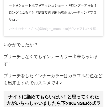
ート #ショートボブ #マッシュショート #ロングヘア #セミ
ロング #ぷるすと #髪質改善 #縮毛矯正 #ルーティン #プロ
サロン
マツオカナイト
さん(@knight_matsuoka)がシェアした投稿 -
201
いかがでしたか？
ブリーチしなくてもインナーカラー出来ちゃいま
す！
ブリーチをしたインナーカラーはカラフルな色など
も出来ますのでおススメです♪
ナイトに染めてもらいたい！と思ってくれた
方がいらっしゃいましたら下のKENSEI公式ラ