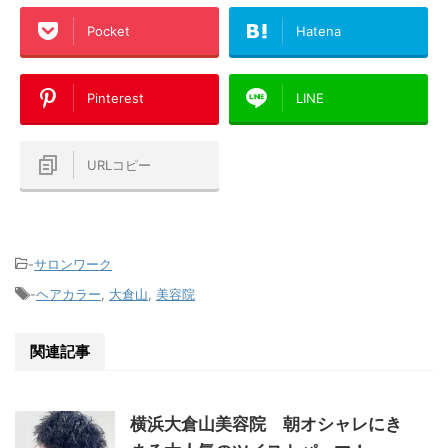
Pocket
Hatena
Pinterest
LINE
URLコピー
-
サロンワーク
-
ヘアカラー
,
大倉山
,
美容院
関連記事
横浜大倉山美容院 朝オシャレにき