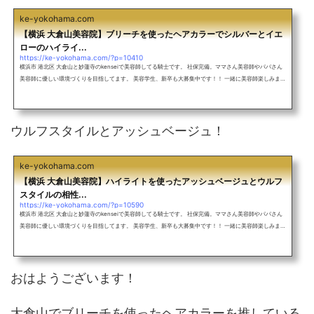
ke-yokohama.com
【横浜 大倉山美容院】ブリーチを使ったヘアカラーでシルバーとイエ
ローのハイライ...
https://ke-yokohama.com/?p=10410
横浜市 港北区 大倉山と妙蓮寺のkenseiで美容師してる騎士です。 社保完備。ママさん美容師やパパさん
美容師に優しい環境づくりを目指してます。 美容学生、新卒も大募集中です！！ 一緒に美容師楽しみまし
ょう！ アットホームな雰囲気のサロン♪ 外人風カラーをしたい！ 究極のアッシュにしたい！ グラデーシ
ョンカラーをしたい！ インナーカラーをしたい！ ヘアアレンジしたい！ ショートカットをしたい！ ぷる
すとで丸みのある縮毛矯正をしたい！ 超絶お待ちしてます！ メンズも大歓迎！バレイヤージュを使ったレ
ッド系カラー！ミル...
ウルフスタイルとアッシュベージュ！
ke-yokohama.com
【横浜 大倉山美容院】ハイライトを使ったアッシュベージュとウルフ
スタイルの相性...
https://ke-yokohama.com/?p=10590
横浜市 港北区 大倉山と妙蓮寺のkenseiで美容師してる騎士です。 社保完備。ママさん美容師やパパさん
美容師に優しい環境づくりを目指してます。 美容学生、新卒も大募集中です！！ 一緒に美容師楽しみまし
ょう！ アットホームな雰囲気のサロン♪ 外人風カラーをしたい！ 究極のアッシュにしたい！ グラデーシ
ョンカラーをしたい！ インナーカラーをしたい！ ヘアアレンジしたい！ ショートカットをしたい！ ぷる
すとで丸みのある縮毛矯正をしたい！ 超絶お待ちしてます！ メンズも大歓迎！バレイヤージュを使ったレ
ッド系カラー！ミル...
おはようございます！
大倉山でブリーチを使ったヘアカラーを推している