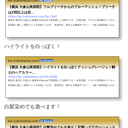
ke-yokohama.com
45 Shares
【横浜 大倉山美容院】フルブリーチからのブルーアッシュ！ブリーチ
は2回以上は必...
https://ke-yokohama.com/?p=7647
横浜市 港北区 大倉山と妙蓮寺のkenseiで美容師してる騎士です。 社保完備。ママさん美容師やパパさん
美容師に優しい環境づくりを目指してます。 美容学生、新卒も大募集中です！！ 一緒に美容師楽しみまし
ょう！ アットホームな雰囲気のサロン♪ 外人風カラーをしたい！ 究極のアッシュにしたい！ グラデーシ
ョンカラーをしたい！ インナーカラーをしたい！ ヘアアレンジしたい！ ショートカットをしたい！ ぷる
すとで丸みのある縮毛矯正をしたい！ 超絶お待ちしてます！ メンズも大歓迎！バレイヤージュを使ったレ
ッド系カラー！ミル...
ハイライトを白っぽく！
ke-yokohama.com
32 Shares
【横浜 大倉山美容院】ハイライトを白っぽくアッシュグレージュ！騎
士のヘアカラー...
https://ke-yokohama.com/?p=8248
横浜市 港北区 大倉山と妙蓮寺のkenseiで美容師してる騎士です。 社保完備。ママさん美容師やパパさん
美容師に優しい環境づくりを目指してます。 美容学生、新卒も大募集中です！！ 一緒に美容師楽しみまし
ょう！ アットホームな雰囲気のサロン♪ 外人風カラーをしたい！ 究極のアッシュにしたい！ グラデーシ
ョンカラーをしたい！ インナーカラーをしたい！ ヘアアレンジしたい！ ショートカットをしたい！ ぷる
すとで丸みのある縮毛矯正をしたい！ 超絶お待ちしてます！ メンズも大歓迎！バレイヤージュを使ったレ
ッド系カラー！ミル...
白髪染めでも遊べます！
ke-yokohama.com
33 Shares
【横浜 大倉山美容院】白髪染めでも出来る！可愛いグラデーションカ