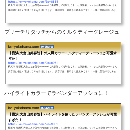
https://ke-yokohama.com/?p=8885
横浜市 港北区 大倉山と妙蓮寺のkenseiで美容師してる騎士です。 社保完備。ママさん美容師やパパさん
美容師に優しい環境づくりを目指してます。 美容学生、新卒も大募集中です！！ 一緒に美容師楽しみまし
ょう！ アットホームな雰囲気のサロン♪ 外人風カラーをしたい！ 究極のアッシュにしたい！ グラデーシ
ョンカラーをしたい！ インナーカラーをしたい！ ヘアアレンジしたい！ ショートカットをしたい！ ぷる
すとで丸みのある縮毛矯正をしたい！ 超絶お待ちしてます！ メンズも大歓迎！バレイヤージュを使ったレ
ッド系カラー！ミル...
ブリーチリタッチからのミルクティーグレージュ
ke-yokohama.com
30 Shares
【横浜 大倉山美容院】外人風カラーミルクティーグレージュが可愛す
ぎた！
https://ke-yokohama.com/?p=8961
横浜市 港北区 大倉山と妙蓮寺のkenseiで美容師してる騎士です。 社保完備。ママさん美容師やパパさん
美容師に優しい環境づくりを目指してます。 美容学生、新卒も大募集中です！！ 一緒に美容師楽しみまし
ょう！ アットホームな雰囲気のサロン♪ 外人風カラーをしたい！ 究極のアッシュにしたい！ グラデーシ
ョンカラーをしたい！ インナーカラーをしたい！ ヘアアレンジしたい！ ショートカットをしたい！ ぷる
すとで丸みのある縮毛矯正をしたい！ 超絶お待ちしてます！ メンズも大歓迎！バレイヤージュを使ったレ
ッド系カラー！ミル...
ハイライトカラーでラベンダーアッシュに！
ke-yokohama.com
35 Shares
【横浜 大倉山美容院】ハイライトを使ったラベンダーアッシュが可愛
すぎた！
https://ke-yokohama.com/?p=9031
横浜市 港北区 大倉山と妙蓮寺のkenseiで美容師してる騎士です。 社保完備。ママさん美容師やパパさん