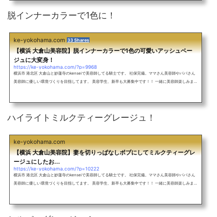
グレージュフルブリーチからのラベンダーアッシュ！ブリーチリタッチからのミルクティーグレージュハ
イライトカラーでラベンダーア...
脱インナーカラーで1色に！
ke-yokohama.com
33 Shares
【横浜 大倉山美容院】脱インナーカラーで1色の可愛いアッシュベー
ジュに大変身！
https://ke-yokohama.com/?p=9968
横浜市 港北区 大倉山と妙蓮寺のkenseiで美容師してる騎士です。 社保完備。ママさん美容師やパパさん
美容師に優しい環境づくりを目指してます。 美容学生、新卒も大募集中です！！ 一緒に美容師楽しみまし
ょう！ アットホームな雰囲気のサロン♪ 外人風カラーをしたい！ 究極のアッシュにしたい！ グラデーシ
ョンカラーをしたい！ インナーカラーをしたい！ ヘアアレンジしたい！ ショートカットをしたい！ ぷる
すとで丸みのある縮毛矯正をしたい！ 超絶お待ちしてます！ メンズも大歓迎！バレイヤージュを使ったレ
ッド系カラー！ミル...
ハイライトミルクティーグレージュ！
ke-yokohama.com
【横浜 大倉山美容院】妻を切りっぱなしボブにしてミルクティーグレ
ージュにしたお...
https://ke-yokohama.com/?p=10222
横浜市 港北区 大倉山と妙蓮寺のkenseiで美容師してる騎士です。 社保完備。ママさん美容師やパパさん
美容師に優しい環境づくりを目指してます。 美容学生、新卒も大募集中です！！ 一緒に美容師楽しみまし
ょう！ アットホームな雰囲気のサロン♪ 外人風カラーをしたい！ 究極のアッシュにしたい！ グラデーシ
ョンカラーをしたい！ インナーカラーをしたい！ ヘアアレンジしたい！ ショートカットをしたい！ ぷる
すとで丸みのある縮毛矯正をしたい！ 超絶お待ちしてます！ メンズも大歓迎！美容師夫婦シリーズ！ラー
メンって魔物ですよ...